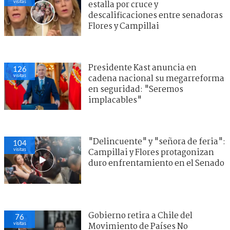
visitas
estalla por cruce y
descalificaciones entre senadoras
Flores y Campillai
Presidente Kast anuncia en
126
visitas
cadena nacional su megarreforma
en seguridad: "Seremos
implacables"
"Delincuente" y "señora de feria":
104
visitas
Campillai y Flores protagonizan
duro enfrentamiento en el Senado
Gobierno retira a Chile del
76
visitas
Movimiento de Países No