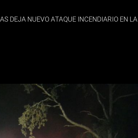
 deja nuevo ataque incendiar
DAS DEJA NUEVO ATAQUE INCENDIARIO EN L