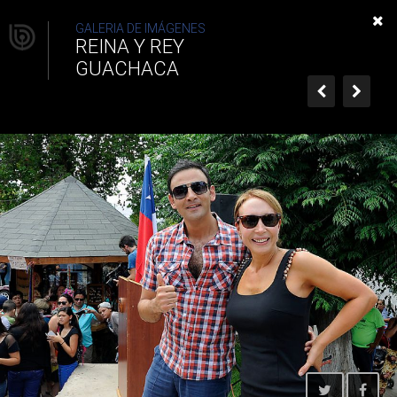
Reina y Rey Guachaca
GALERIA DE IMÁGENES
REINA Y REY
GUACHACA