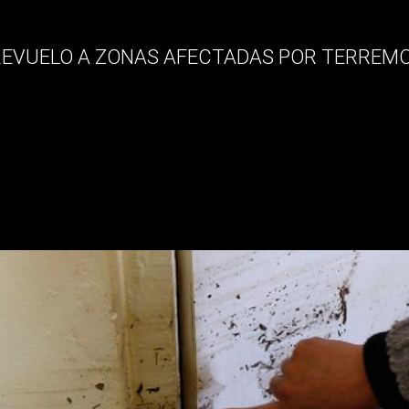
lo a zonas afectadas por ter
REVUELO A ZONAS AFECTADAS POR TERREMO