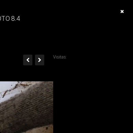
remoto 8.4
TO 8.4
Visitas: