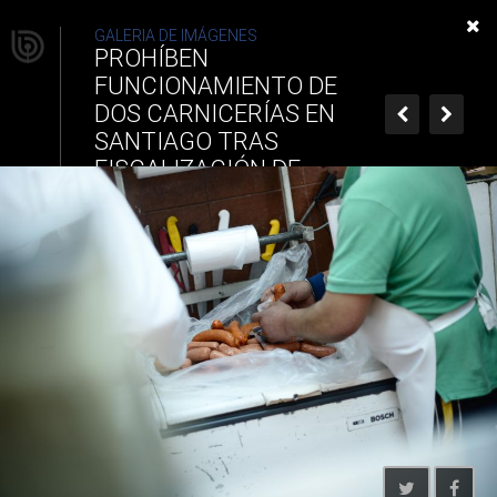
Prohíben funcionamiento de
GALERIA DE IMÁGENES
PROHÍBEN
dos carnicerías en Santiago
FUNCIONAMIENTO DE
DOS CARNICERÍAS EN
tras fiscalización de
SANTIAGO TRAS
autoridades
FISCALIZACIÓN DE
AUTORIDADES