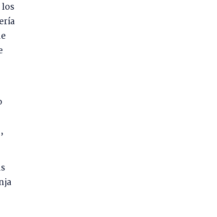
 los
ería
de
e
o
,
as
nja