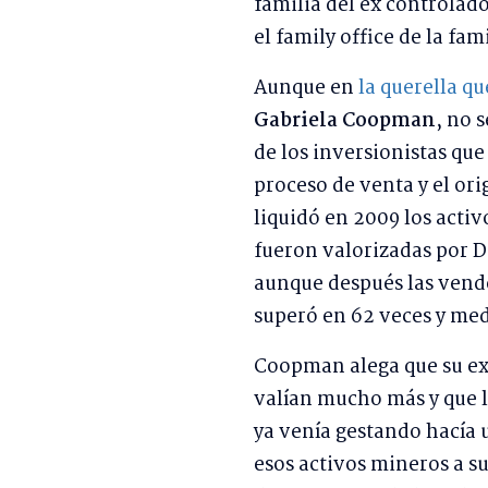
familia del ex controlad
el family office de la fam
Aunque en
la querella q
Gabriela Coopman
, no 
de los inversionistas que
proceso de venta y el ori
liquidó en 2009 los activ
fueron valorizadas por 
aunque después las vende
superó en 62 veces y med
Coopman alega que su ex
valían mucho más y que l
ya venía gestando hacía 
esos activos mineros a s