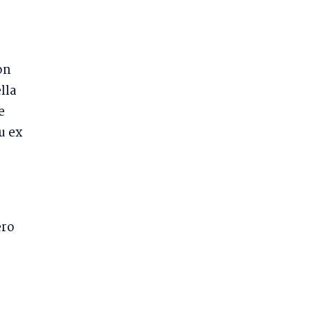
on
lla
e
u ex
ero