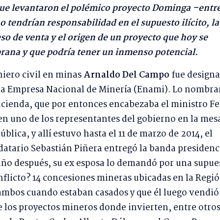
ue levantaron el polémico proyecto Dominga –entr
o tendrían responsabilidad en el supuesto ilícito, la
eso de venta y el origen de un proyecto que hoy se
rana y que podría tener un inmenso potencial.
niero civil en minas
Arnaldo Del Campo
fue design
la Empresa Nacional de Minería (Enami). Lo nombr
acienda, que por entonces encabezaba el ministro Fe
 en uno de los representantes del gobierno en la mes
blica, y allí estuvo hasta el 11 de marzo de 2014, el
atario Sebastián Piñera entregó la banda presidenc
año después, su ex esposa lo demandó por una supue
onflicto? 14 concesiones mineras ubicadas en la Regi
ambos cuando estaban casados y que él luego vendió
 los proyectos mineros donde invierten, entre otros