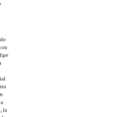
e
ado
aron
lipe
a
ial
sta
ón
 a
, la