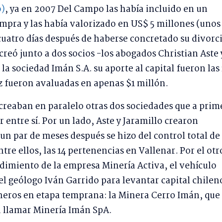
o)
, ya en 2007 Del Campo las había incluido en un
mpra y las había valorizado en US$ 5 millones (unos
 cuatro días después de haberse concretado su divorc
 creó junto a dos socios -los abogados Christian Aste 
 la sociedad Imán S.A. su aporte al capital fueron las 
z fueron avaluadas en apenas $1 millón.
 creaban en paralelo otras dos sociedades que a prim
r entre sí. Por un lado, Aste y Jaramillo crearon
un par de meses después se hizo del control total de
ntre ellos, las 14 pertenencias en Vallenar. Por el otr
imiento de la empresa Minería Activa, el vehículo
el geólogo Iván Garrido para levantar capital chilen
neros en etapa temprana: la Minera Cerro Imán, que
a llamar Minería Imán SpA.