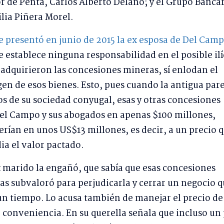
or de Penta, Carlos Alberto Délano; y el Grupo Banca
ilia Piñera Morel.
ue presentó en junio de 2015 la ex esposa de Del Cam
se establece ninguna responsabilidad en el posible ilí
 adquirieron las concesiones mineras, sí enlodan el
gen de esos bienes. Esto, pues cuando la antigua pare
os de su sociedad conyugal, esas y otras concesiones
Del Campo y sus abogados en apenas $100 millones,
rían en unos US$13 millones, es decir, a un precio 
ia el valor pactado.
 marido la engañó, que sabía que esas concesiones
as subvaloró para perjudicarla y cerrar un negocio 
un tiempo. Lo acusa también de manejar el precio de
u conveniencia. En su querella señala que incluso un