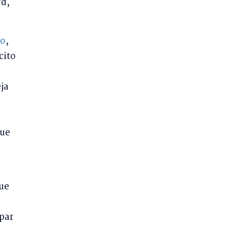
rd,
po
,
cito
ja
que
que
 par