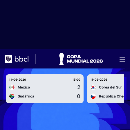
11-06-2026
15:00
11-06-2026
2
México
Corea del Sur
0
Sudáfrica
República Checa