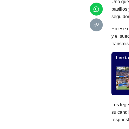
Uno que a
pasillos
seguidor
En ese m
y el sue
transmisi
Lee ta
Los lege
su candi
respuest