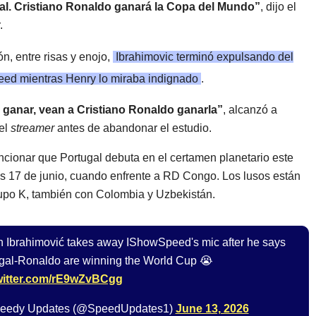
al. Cristiano Ronaldo ganará la Copa del Mundo”
, dijo el
.
ón, entre risas y enojo,
Ibrahimovic terminó expulsando del
eed mientras Henry lo miraba indignado
.
 ganar, vean a Cristiano Ronaldo ganarla”
, alcanzó a
el
streamer
antes de abandonar el estudio.
cionar que Portugal debuta en el certamen planetario este
s 17 de junio, cuando enfrente a RD Congo. Los lusos están
upo K, también con Colombia y Uzbekistán.
n Ibrahimović takes away IShowSpeed's mic after he says
gal-Ronaldo are winning the World Cup 😭
twitter.com/rE9wZvBCgg
eedy Updates (@SpeedUpdates1)
June 13, 2026