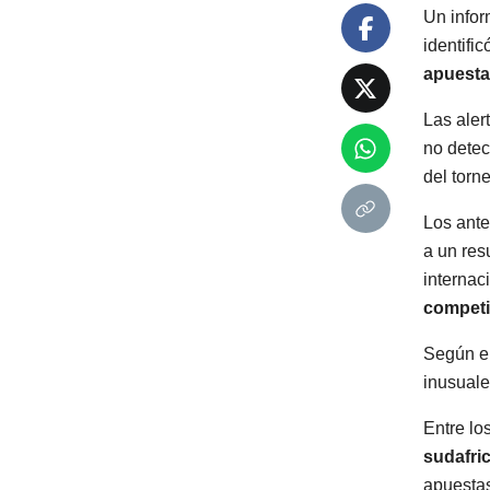
Un infor
identific
apuesta
Las aler
no detec
del torne
Los ante
a un res
internac
competi
Según el
inusuale
Entre lo
sudafri
apuestas