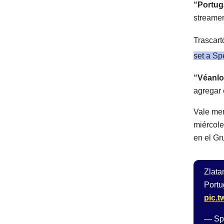
“Portug
streamer
Trascart
set a Sp
“Véanlo
agregar 
Vale men
miércole
en el Gr
Zlata
Portu
pic.
— Sp