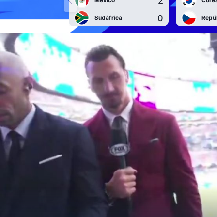
2
México
Corea
0
Sudáfrica
Repú