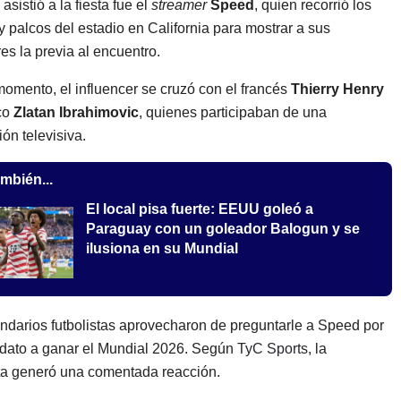
sistió a la fiesta fue el
streamer
Speed
, quien recorrió los
 y palcos del estadio en California para mostrar a sus
es la previa al encuentro.
omento, el influencer se cruzó con el francés
Thierry Henry
co
Zlatan Ibrahimovic
, quienes participaban de una
ón televisiva.
mbién...
El local pisa fuerte: EEUU goleó a
Paraguay con un goleador Balogun y se
ilusiona en su Mundial
ndarios futbolistas aprovecharon de preguntarle a Speed por
dato a ganar el Mundial 2026. Según
TyC Sports
, la
a generó una comentada reacción.