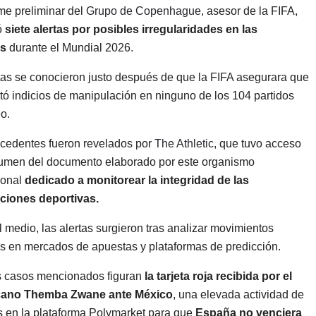
me preliminar del
Grupo de Copenhague
, asesor de la FIFA,
ó
siete alertas por posibles irregularidades en las
s
durante el Mundial 2026.
tas se conocieron justo después de que la FIFA asegurara que
tó indicios de manipulación en ninguno de los 104 partidos
o.
cedentes fueron revelados por
The Athletic
, que tuvo acceso
umen del documento elaborado por este organismo
ional
dedicado a monitorear la integridad de las
ciones deportivas.
 medio, las alertas surgieron tras analizar movimientos
s en mercados de apuestas y plataformas de predicción.
s casos mencionados figuran
la tarjeta roja recibida por el
cano Themba Zwane ante México
, una elevada actividad de
 en la plataforma Polymarket para que
España no venciera