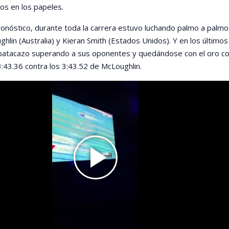
os en los papeles.
onóstico, durante toda la carrera estuvo luchando palmo a palmo
hlin (Australia) y Kieran Smith (Estados Unidos). Y en los últimos
 batacazo superando a sus oponentes y quedándose con el oro c
:43.36 contra los 3:43.52 de McLoughlin.