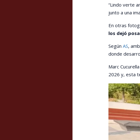
“Lindo verte am
junto a una im
En otras fotogr
los dejó posa
Según
AS
, amb
donde desarrol
Marc Cucurella
2026 y, esta t