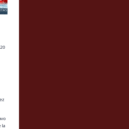
ITAS
020
nez
avo
 la