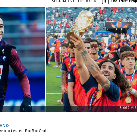
SEGUIMOS CRITERIOS DE
3,667
VIS
RANO
Deportes en BioBioChile