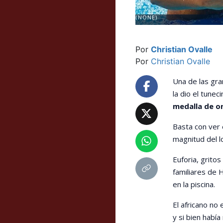
(NONE)
Por
Christian Ovalle
Por
Christian Ovalle
Una de las gra
la dio el tuneci
medalla de or
Basta con ver 
magnitud del l
Euforia, grito
familiares de 
en la piscina.
El africano no 
y si bien había