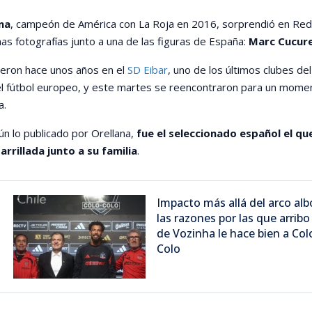
na
, campeón de América con La Roja en 2016, sorprendió en Re
nas fotografías junto a una de las figuras de España:
Marc Cucure
ieron hace unos años en el
SD Eibar
, uno de los últimos clubes del
 el fútbol europeo, y este martes se reencontraron para un mome
a.
n lo publicado por Orellana,
fue el seleccionado español el que
arrillada junto a su familia
.
Impacto más allá del arco alb
las razones por las que arribo
de Vozinha le hace bien a Col
Colo