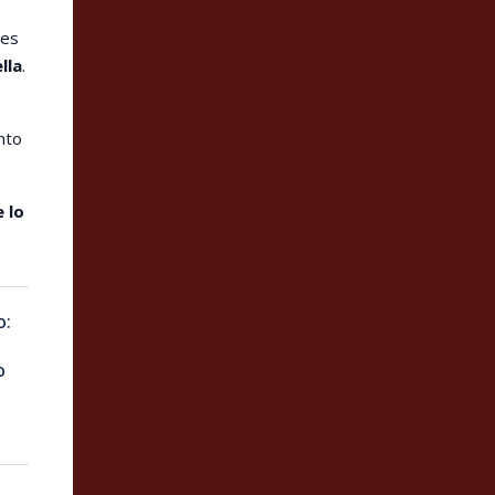
des
lla
.
nto
 lo
o:
o