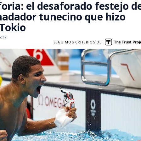
foria: el desaforado festejo d
nadador tunecino que hizo
 Tokio
6:32
SEGUIMOS CRITERIOS DE