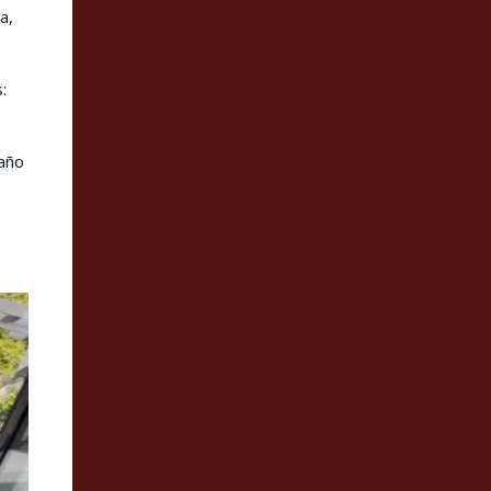
a,
:
año