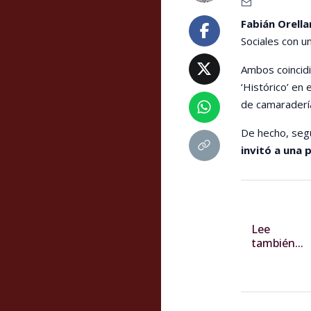
Fabián Orella
Sociales con u
Ambos coincid
‘Histórico’ en
de camaraderí
De hecho, segú
invitó a una p
Lee
también...