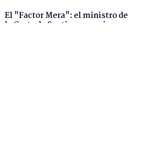
El "Factor Mera": el ministro de
la Corte de Santiago que siempre
vota a favor de los Lavín-Barriga
Felipe Díaz Montero
Periodista de Investigación en BioBioChile.
Jueves 06 Agosto, 2026 | 17:41
17.687
visitas
Noticia
Seguimos criterios de
Ética y transparencia de BioBioChile