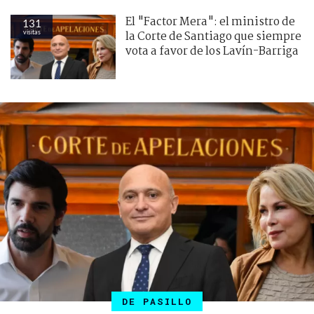
El "Factor Mera": el ministro de
131
visitas
la Corte de Santiago que siempre
vota a favor de los Lavín-Barriga
DE PASILLO