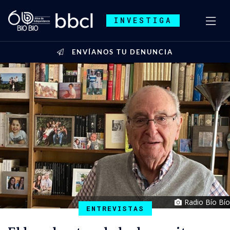
INVESTIGA
ENVÍANOS TU DENUNCIA
Radio Bío Bío
ENTREVISTAS