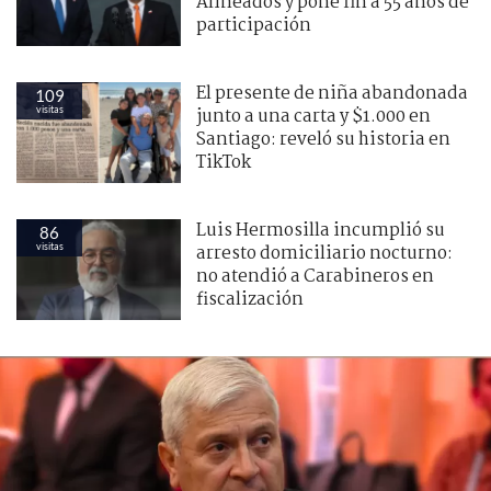
Alineados y pone fin a 55 años de
participación
El presente de niña abandonada
109
visitas
junto a una carta y $1.000 en
Santiago: reveló su historia en
TikTok
Luis Hermosilla incumplió su
86
visitas
arresto domiciliario nocturno:
no atendió a Carabineros en
fiscalización