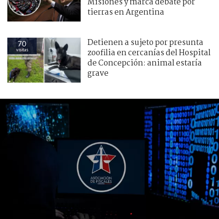
Misiones y marca debate por
tierras en Argentina
Detienen a sujeto por presunta
70
visitas
zoofilia en cercanías del Hospital
de Concepción: animal estaría
grave