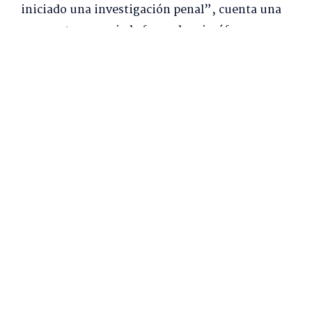
iniciado una investigación penal”, cuenta una
persecutora asociada fuera de micrófono.
LEE TAMBIÉN...
"Esquema fraudulento de
pagos": Nokia denuncia a su
ex contador y lo acusa de
robarse $2.212 millones
Lunes 29 Junio, 2026 | 06:00
BITCOINS
“He descargado toda su información: datos,
fotos e historial de navegación web en mis
servidores. Tengo acceso a todos tus