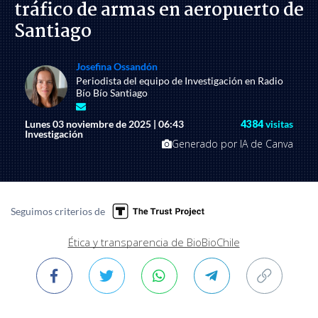
tráfico de armas en aeropuerto de
Santiago
Josefina Ossandón
Periodista del equipo de Investigación en Radio
Bío Bío Santiago
Lunes 03 noviembre de 2025 | 06:43
4384
visitas
Investigación
Generado por IA de Canva
Seguimos criterios de
Ética y transparencia de BioBioChile