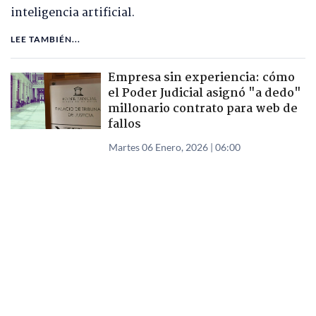
inteligencia artificial.
LEE TAMBIÉN...
Empresa sin experiencia: cómo
el Poder Judicial asignó "a dedo"
millonario contrato para web de
fallos
Martes 06 Enero, 2026 | 06:00
Lo que a fines de agosto de 2025 comenzó con una
advertencia formal de parte de la directora (s) de la
CAPJ hacia In-House Company SpA, firma detrás
del portal BasesJurisprudenciales.cl, en cuestión de
semanas escaló hasta la presentación de una
querella criminal.