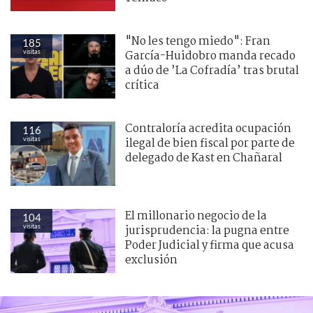
"No les tengo miedo": Fran
185
visitas
García-Huidobro manda recado
a dúo de ’La Cofradía’ tras brutal
crítica
Contraloría acredita ocupación
116
visitas
ilegal de bien fiscal por parte de
delegado de Kast en Chañaral
El millonario negocio de la
104
visitas
jurisprudencia: la pugna entre
Poder Judicial y firma que acusa
exclusión