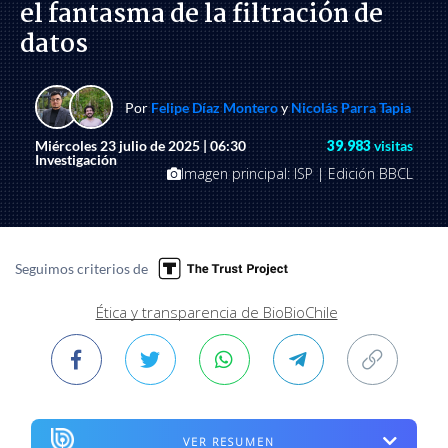
el fantasma de la filtración de
datos
Por
Felipe Díaz Montero
y
Nicolás Parra Tapia
Miércoles 23 julio de 2025 | 06:30
39.983
visitas
Investigación
Imagen principal: ISP | Edición BBCL
Seguimos criterios de
Ética y transparencia de BioBioChile
VER RESUMEN