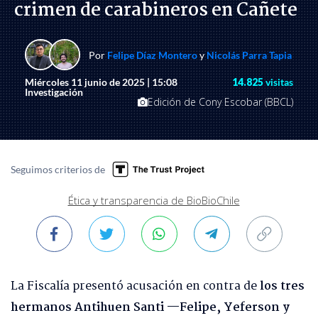
crimen de carabineros en Cañete
Por
Felipe Díaz Montero
y
Nicolás Parra Tapia
Miércoles 11 junio de 2025 | 15:08
14.825
visitas
Investigación
Edición de Cony Escobar (BBCL)
Seguimos criterios de
Ética y transparencia de BioBioChile
La Fiscalía presentó acusación en contra de
los tres
hermanos Antihuen Santi —Felipe, Yeferson y