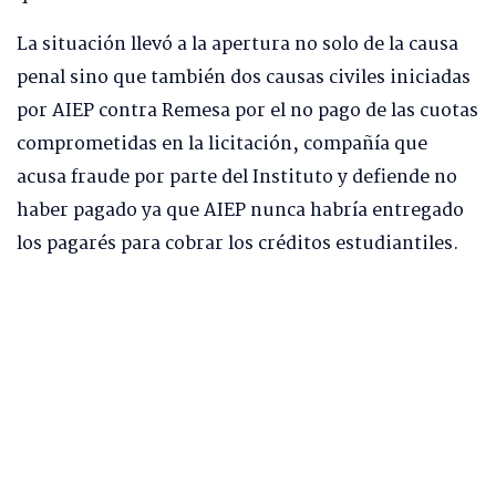
La situación llevó a la apertura no solo de la causa
penal sino que también dos causas civiles iniciadas
por AIEP contra Remesa por el no pago de las cuotas
comprometidas en la licitación, compañía que
acusa fraude por parte del Instituto y defiende no
haber pagado ya que AIEP nunca habría entregado
los pagarés para cobrar los créditos estudiantiles.
Así, en medio de la investigación, se han
identificado declaraciones de autoridades de AIEP
con ciertas incongruencias. En el centro de la
discusión se encuentra el hecho de que el instituto
no haya entregado los pagarés que la empresa
necesita para realizar las acciones legales de
cobranza, y las dudas sobre por qué no se