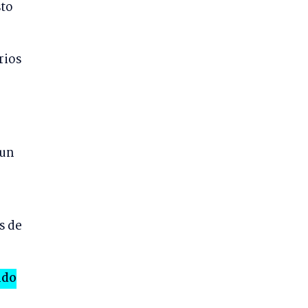
sto
rios
 un
s de
ndo