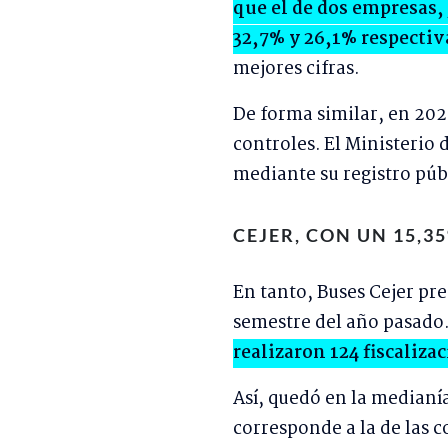
que el de dos empresas,
32,7% y 26,1% respecti
mejores cifras.
De forma similar, en 202
controles. El Ministerio
mediante su registro púb
CEJER, CON UN 15,3
En tanto, Buses Cejer pre
semestre del año pasado
realizaron 124 fiscaliza
Así, quedó en la medianí
corresponde a la de las c