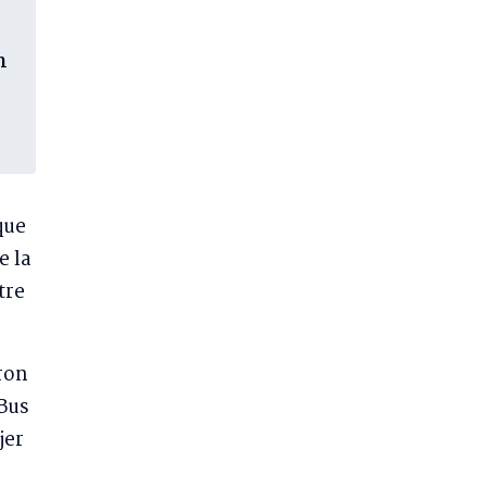
n
que
e la
tre
ron
Bus
jer