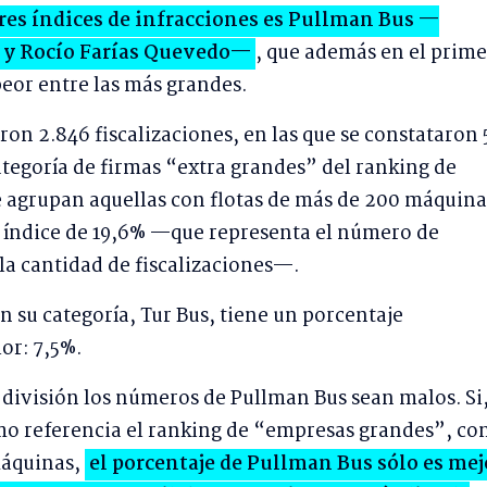
res índices de infracciones es Pullman Bus —
o y Rocío Farías Quevedo—
, que además en el prime
peor entre las más grandes.
aron 2.846 fiscalizaciones, en las que se constataron 
categoría de firmas “extra grandes” del ranking de
se agrupan aquellas con flotas de más de 200 máquina
 índice de 19,6% —que representa el número de
la cantidad de fiscalizaciones—.
n su categoría, Tur Bus, tiene un porcentaje
or: 7,5%.
u división los números de Pullman Bus sean malos. Si
mo referencia el ranking de “empresas grandes”, co
 máquinas,
el porcentaje de Pullman Bus sólo es mej