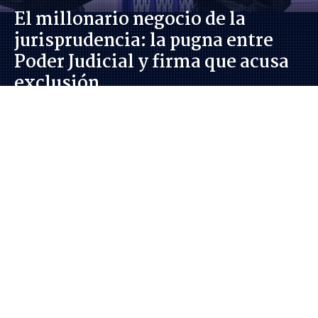
El millonario negocio de la
jurisprudencia: la pugna entre
Poder Judicial y firma que acusa
exclusión
Felipe Díaz Montero
Periodista de Investigación en BioBioChile.
Sábado 08 Agosto, 2026 | 06:01
6962
visitas
Investigación
Agencia UNO