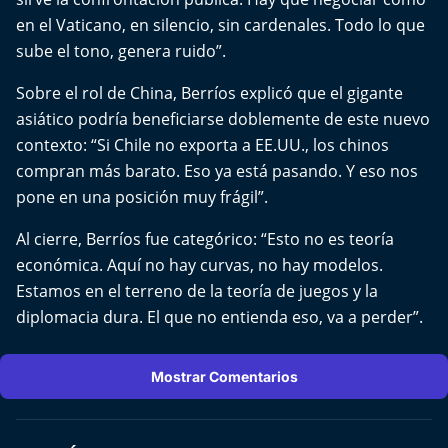
Aquí Estamos
en el Vaticano, en silencio, sin cardenales. Todo lo que
sube el tono, genera ruido”.
Sello de raza
Sobre el rol de China, Berríos explicó que el gigante
Trasnoche
asiático podría beneficiarse doblemente de este nuevo
contexto: “Si Chile no exporta a EE.UU., los chinos
Reto Inmobiliario
compran más barato. Eso ya está pasando. Y eso nos
pone en una posición muy frágil”.
Punto de Encuentro
Al cierre, Berríos fue categórico: “Esto no es teoría
Yo invito
económica. Aquí no hay curvas, no hay modelos.
Estamos en el terreno de la teoría de juegos y la
diplomacia dura. El que no entienda eso, va a perder”.
Mostrar Comentarios