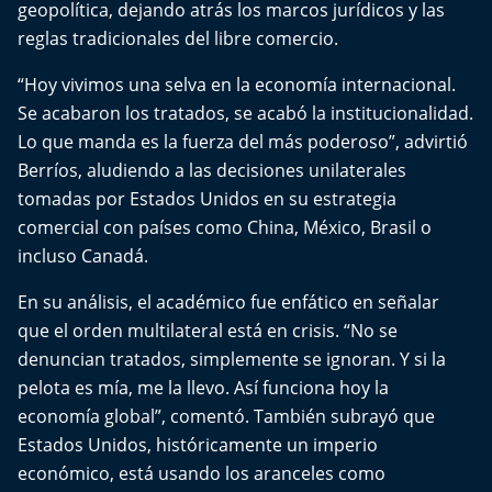
geopolítica, dejando atrás los marcos jurídicos y las
Del Fin del Mundo
reglas tradicionales del libre comercio.
Deportes
“Hoy vivimos una selva en la economía internacional.
Se acabaron los tratados, se acabó la institucionalidad.
Conexión Digital
Lo que manda es la fuerza del más poderoso”, advirtió
Berríos, aludiendo a las decisiones unilaterales
La Ruta del Pulsar
tomadas por Estados Unidos en su estrategia
comercial con países como China, México, Brasil o
Psicología Abierta
incluso Canadá.
Impacto Tecnológico
En su análisis, el académico fue enfático en señalar
que el orden multilateral está en crisis. “No se
Sesiones Dieciocheras
denuncian tratados, simplemente se ignoran. Y si la
pelota es mía, me la llevo. Así funciona hoy la
Expreso PM
economía global”, comentó. También subrayó que
Estados Unidos, históricamente un imperio
Conecta Vida
económico, está usando los aranceles como