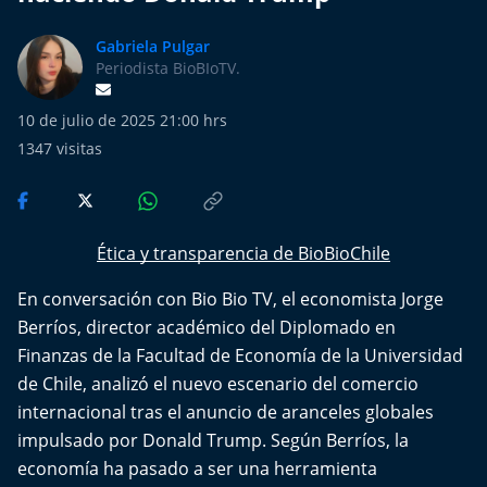
Más de Ti Podcast
Gabriela Pulgar
Realizadores
Periodista BioBIoTV.
Retropop
10 de julio de 2025 21:00 hrs
1347
visitas
De Plato en Plato
Los Inestables
Ética y transparencia de BioBioChile
Más de 100 Días
En conversación con Bio Bio TV, el economista Jorge
Berríos, director académico del Diplomado en
Tu Mereces Ser Feliz
Finanzas de la Facultad de Economía de la Universidad
de Chile, analizó el nuevo escenario del comercio
Efemérides
internacional tras el anuncio de aranceles globales
impulsado por Donald Trump. Según Berríos, la
Cultura y Espectáculos
economía ha pasado a ser una herramienta