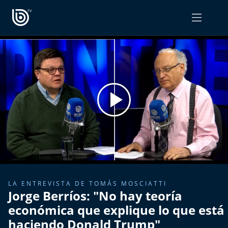
PROGRAMAS
OPINIÓN
Radiograma
PODCAST RADIOGRAMA
Expreso Bío Bío
Podría Ser Peor
La Entrevista de Tomás Mosciatti
Entrevistas BioBioTV
LA ENTREVISTA DE TOMÁS MOSCIATTI
Jorge Berríos: "No hay teoría
Comentarios de Tomás Mosciatti
económica que explique lo que está
haciendo Donald Trump"