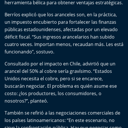
herramienta bélica para obtener ventajas estratégicas.
El Mejor País de Chile
Berríos explicó que los aranceles son, en la práctica,
Te invito a tomar once
un impuesto encubierto para fortalecer las finanzas
públicas estadounidenses, afectadas por un elevado
Bío Bío en Ruta
déficit fiscal. “Sus ingresos arancelarios han subido
cuatro veces. Importan menos, recaudan más. Les está
Especiales
funcionando”, sostuvo.
Chiche cuadra y su parrilla
Consultado por el impacto en Chile, advirtió que un
arancel del 50% al cobre sería gravísimo. “Estados
Motorfem
Unidos necesita el cobre, pero si se encarece,
buscarán negociar. El problema es quién asume ese
Agenda Propia
costo: ¿los productores, los consumidores, o
nosotros?”, planteó.
Chile, Historia de 30 años
También se refirió a las negociaciones comerciales de
Carrera a La Moneda
los países latinoamericanos: “En este escenario, no
sirve la confrontación pública. Hay que negociar como