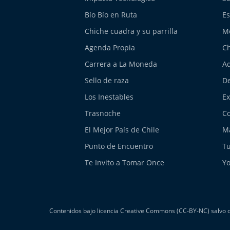
Bío Bío en Ruta
Es
Chiche cuadra y su parrilla
M
Agenda Propia
Ch
Carrera a La Moneda
Aq
Sello de raza
De
Los Inestables
E
Trasnoche
Co
El Mejor País de Chile
Má
Punto de Encuentro
Tu
Te Invito a Tomar Once
Yo
Contenidos bajo licencia Creative Commons (CC-BY-NC) salvo do