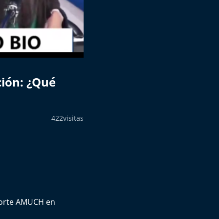
ción: ¿Qué
422
visitas
sporte AMUCH en