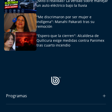
¿Mito o realidad? La verdad sobre manejar
un auto eléctrico bajo la lluvia
"Me discrimaron por ser mujer e
indígena": Manahi Pakarati tras su
remoción
"Espero que la cierren": Alcaldesa de
Quilicura exige medidas contra Panimex
tras cuarto incendio
Programas
Radiograma