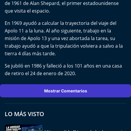
de 1961 de Alan Shepard, el primer estadounidense
Aquí Estamos
que visita el espacio.
Sello de raza
En 1969 ayudó a calcular la trayectoria del viaje del
Apolo 11 a la luna. Al año siguiente, trabajo en la
Trasnoche
misión de Apolo 13 y una vez abortada la tarea, su
trabajo ayudó a que la tripulación volviera a salvo a la
Reto Inmobiliario
tierra 4 días más tarde.
Punto de Encuentro
Se jubiló en 1986 y falleció a los 101 años en una casa
de retiro el 24 de enero de 2020.
Yo invito
Mostrar Comentarios
LO MÁS VISTO