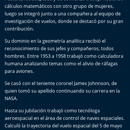
El Mejor País de Chile
cálculos matemáticos con otro grupo de mujeres,
luego se integró junto a una compañera al equipo de
Te invito a tomar once
investigación de vuelos, donde se destacó por su gran
contribución.
Bío Bío en Ruta
Su dominio en la geometría analítica recibió el
Especiales
reconocimiento de sus jefes y compañeros, todos
hombres. Entre 1953 a 1958 trabajó como calculadora
Chiche cuadra y su parrilla
humana analizando temas como el alivio de ráfagas
para aviones.
Motorfem
Se casó con el teniente coronel James Johnnson, de
Agenda Propia
quien tomó su apellido continuando su carrera en la
NASA.
Chile, Historia de 30 años
Hasta su jubilación trabajó como tecnóloga
aeroespacial en el área de control de naves espaciales.
Carrera a La Moneda
Calculó la trayectoria del vuelo espacial del 5 de mayo