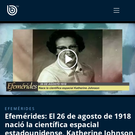
PROGRAMAS
OPINIÓN
Radiograma
PODCAST RADIOGRAMA
Expreso Bío Bío
Podría Ser Peor
La Entrevista de Tomás Mosciatti
Entrevistas BioBioTV
EFEMÉRIDES
Efemérides: El 26 de agosto de 1918
Comentarios de Tomás Mosciatti
nació la científica espacial
estadounidense, Katherine Johnson