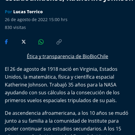
Más de Ti Podcast
Por
Lucas Torrico
Realizadores
26 de agosto de 2022 15:00 hrs
830
visitas
Retropop
De Plato en Plato
Ética y transparencia de BioBioChile
Los Inestables
El 26 de agosto de 1918 nació en Virginia, Estados
Unidos, la matemática, física y científica espacial
Más de 100 Días
Katherine Johnson. Trabajó 35 años para la NASA
ayudando con sus cálculos a la consecución de los
Tu Mereces Ser Feliz
primeros vuelos espaciales tripulados de su país.
Efemérides
De ascendencia afroamericana, a los 10 años se mudó
junto a su familia a la comunidad de Institute para
Cultura y Espectáculos
poder continuar sus estudios secundarios. A los 15