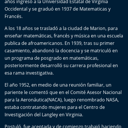
años ingresó a la Universidad Estatal de Virginia
Del Fin del Mundo
Occidental y se graduó en 1937 de Matematicas y
Francés.
Deportes
A los 18 años se trasladó a la ciudad de Marion, para
Conexión Digital
enseñar matemáticas, francés y música en una escuela
publica de afroamericanos. En 1939, tras su primer
La Ruta del Pulsar
casamiento, abandonó la docencia y se matriculó en
un programa de posgrado en matemáticas,
Psicología Abierta
posteriormente desarrolló su carrera profesional en
esa rama investigativa.
Impacto Tecnológico
El año 1952, en medio de una reunión familiar, un
Sesiones Dieciocheras
pariente le comentó que en el Comité Asesor Nacional
para la Aeronáutica(NACA), luego renombrado NASA,
Expreso PM
estaba contratando mujeres para el Centro de
Investigación del Langley en Virginia.
Conecta Vida
Postuló, fue aceptada y de comienzo trabajó haciendo